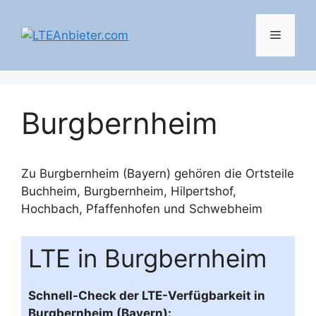
Zum
Inhalt
Menü
springen
Burgbernheim
Zu Burgbernheim (Bayern) gehören die Ortsteile
Buchheim
,
Burgbernheim
,
Hilpertshof
,
Hochbach
,
Pfaffenhofen
und
Schwebheim
LTE in Burgbernheim
Schnell-Check der LTE-Verfügbarkeit in
Burgbernheim (Bayern):