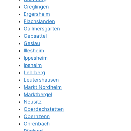
Creglingen
Ergersheim
Flachslanden
Gallmersgarten
Gebsattel
Geslau
Illesheim
Ippesheim
Ipsheim
Lehrberg
Leutershausen
Markt Nordheim
Marktbergel
Neusitz
Oberdachstetten
Obernzenn
Ohrenbach
Rügland