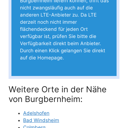
Burgbernheim liefern können, trifft das
nicht zwangsläufig auch auf die
anderen LTE-Anbieter zu. Da LTE
derzeit noch nicht immer
flächendeckend für jeden Ort
verfügbar ist, prüfen Sie bitte die
Verfügbarkeit direkt beim Anbieter.
Durch einen Klick gelangen Sie direkt
auf die Homepage.
Weitere Orte in der Nähe
von Burgbernheim:
Adelshofen
Bad Windsheim
Colmberg