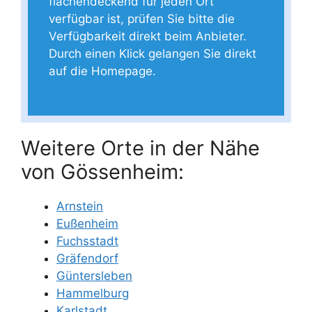
flächendeckend für jeden Ort
verfügbar ist, prüfen Sie bitte die
Verfügbarkeit direkt beim Anbieter.
Durch einen Klick gelangen Sie direkt
auf die Homepage.
Weitere Orte in der Nähe
von Gössenheim:
Arnstein
Eußenheim
Fuchsstadt
Gräfendorf
Güntersleben
Hammelburg
Karlstadt