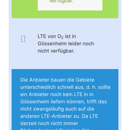
verfügbar.
LTE von O
ist in
2
Gössenheim leider noch
nicht verfügbar.
Die Anbieter bauen die Gebiete
unterschiedlich schnell aus, d. h. sollte
ein Anbieter noch kein LTE in in
Gössenheim liefern können, trifft das
nicht zwangsläufig auch auf die
anderen LTE-Anbieter zu. Da LTE
derzeit noch nicht immer