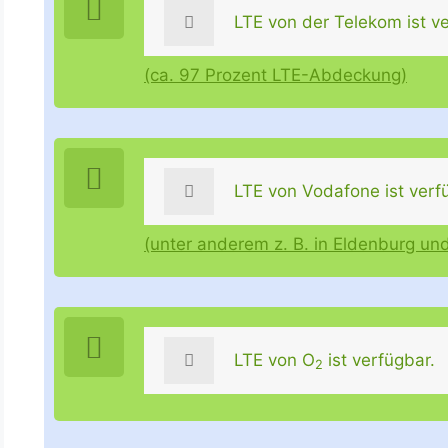
LTE von der Telekom ist ve
(ca. 97 Prozent LTE-Abdeckung)
LTE von Vodafone ist verf
(unter anderem z. B. in Eldenburg un
LTE von O
ist verfügbar.
2