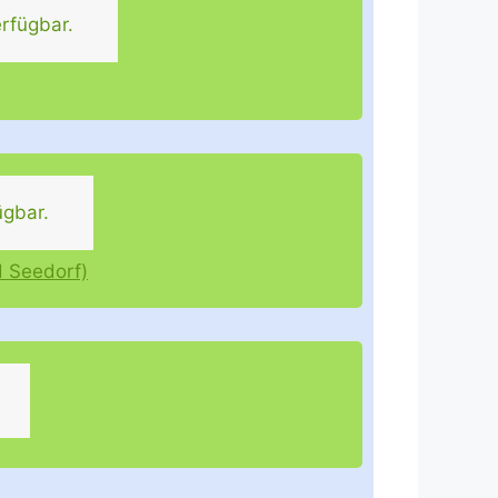
rfügbar.
ügbar.
d Seedorf)