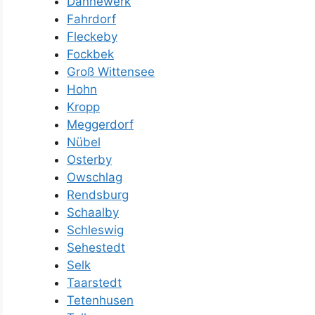
Dannewerk
Fahrdorf
Fleckeby
Fockbek
Groß Wittensee
Hohn
Kropp
Meggerdorf
Nübel
Osterby
Owschlag
Rendsburg
Schaalby
Schleswig
Sehestedt
Selk
Taarstedt
Tetenhusen