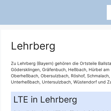
Lehrberg
Zu Lehrberg (Bayern) gehören die Ortsteile
Ballst
Gödersklingen
,
Gräfenbuch
,
Heßbach
,
Hürbel am
Oberheßbach
,
Obersulzbach
,
Röshof
,
Schmalach
Unterheßbach
,
Untersulzbach
,
Wüstendorf
und
Za
LTE in Lehrberg