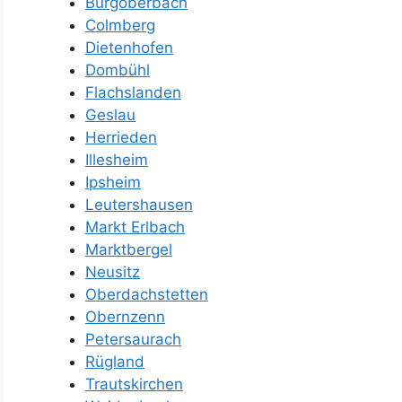
Burgoberbach
Colmberg
Dietenhofen
Dombühl
Flachslanden
Geslau
Herrieden
Illesheim
Ipsheim
Leutershausen
Markt Erlbach
Marktbergel
Neusitz
Oberdachstetten
Obernzenn
Petersaurach
Rügland
Trautskirchen