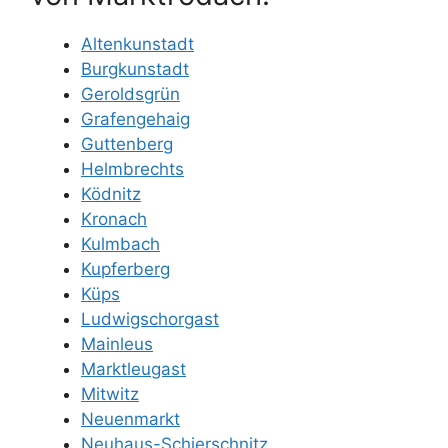
Altenkunstadt
Burgkunstadt
Geroldsgrün
Grafengehaig
Guttenberg
Helmbrechts
Ködnitz
Kronach
Kulmbach
Kupferberg
Küps
Ludwigschorgast
Mainleus
Marktleugast
Mitwitz
Neuenmarkt
Neuhaus-Schierschnitz