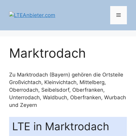
Zum
Inhalt
Menü
springen
Marktrodach
Zu Marktrodach (Bayern) gehören die Ortsteile
Großvichtach
,
Kleinvichtach
,
Mittelberg
,
Oberrodach
,
Seibelsdorf, Oberfranken
,
Unterrodach
,
Waldbuch, Oberfranken
,
Wurbach
und
Zeyern
LTE in Marktrodach