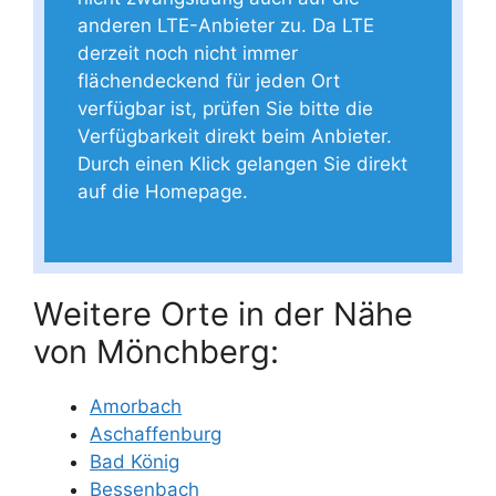
anderen LTE-Anbieter zu. Da LTE
derzeit noch nicht immer
flächendeckend für jeden Ort
verfügbar ist, prüfen Sie bitte die
Verfügbarkeit direkt beim Anbieter.
Durch einen Klick gelangen Sie direkt
auf die Homepage.
Weitere Orte in der Nähe
von Mönchberg:
Amorbach
Aschaffenburg
Bad König
Bessenbach