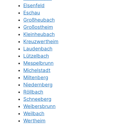
Elsenfeld
Eschau
Großheubach
Großostheim
Kleinheubach
Kreuzwertheim
Laudenbach
Lützelbach
Mespelbrunn
Michelstadt
Miltenberg
Niedernberg
Röllbach
Schneeberg
Weibersbrunn
Weilbach
Wertheim