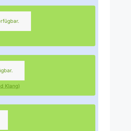
rfügbar.
ügbar.
nd Klang)