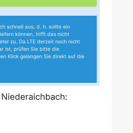
 schnell aus, d. h. sollte ein
efern können, trifft das nicht
ter zu. Da LTE derzeit noch nicht
ist, prüfen Sie bitte die
en Klick gelangen Sie direkt auf die
 Niederaichbach: