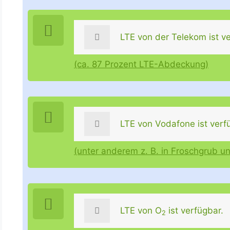
LTE von der Telekom ist ve
(ca. 87 Prozent LTE-Abdeckung)
LTE von Vodafone ist verf
(unter anderem z. B. in Froschgrub u
LTE von O
ist verfügbar.
2