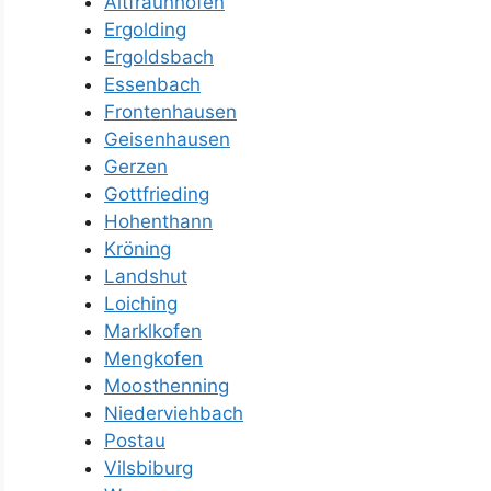
Altfraunhofen
Ergolding
Ergoldsbach
Essenbach
Frontenhausen
Geisenhausen
Gerzen
Gottfrieding
Hohenthann
Kröning
Landshut
Loiching
Marklkofen
Mengkofen
Moosthenning
Niederviehbach
Postau
Vilsbiburg