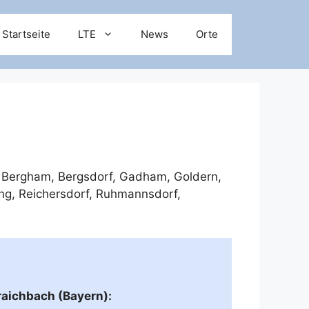
Startseite
LTE
News
Orte
e
Bergham
,
Bergsdorf
,
Gadham
,
Goldern
,
ng
,
Reichersdorf
,
Ruhmannsdorf
,
raichbach (Bayern):