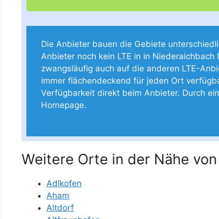
Die Anbieter bauen die Gebiete unterschiedlich
Anbieter noch kein LTE in in Niederaichbach li
zwangsläufig auch auf die anderen LTE-Anbie
immer flächendeckend für jeden Ort verfügbar 
Verfügbarkeit direkt beim Anbieter. Durch ein
Homepage.
Weitere Orte in der Nähe von
Adlkofen
Aham
Altdorf