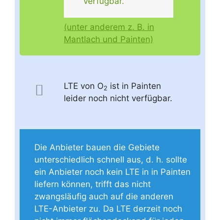
verfügbar.
(unter anderem z. B. in
Mantlach und Painten)
LTE von O
ist in Painten
2
leider noch nicht verfügbar.
Die Anbieter bauen die Gebiete
unterschiedlich schnell aus, d. h. sollte
ein Anbieter noch kein LTE in in Painten
liefern können, trifft das nicht
zwangsläufig auch auf die anderen
LTE-Anbieter zu. Da LTE derzeit noch