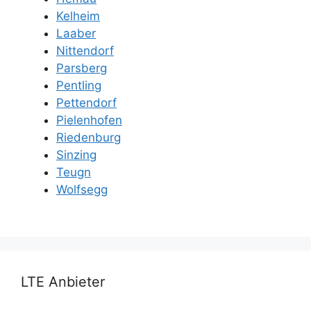
Kelheim
Laaber
Nittendorf
Parsberg
Pentling
Pettendorf
Pielenhofen
Riedenburg
Sinzing
Teugn
Wolfsegg
LTE Anbieter