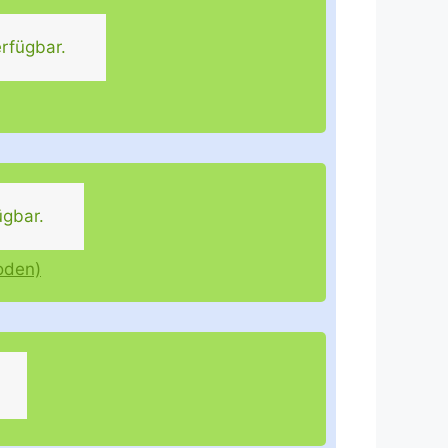
rfügbar.
ügbar.
oden)