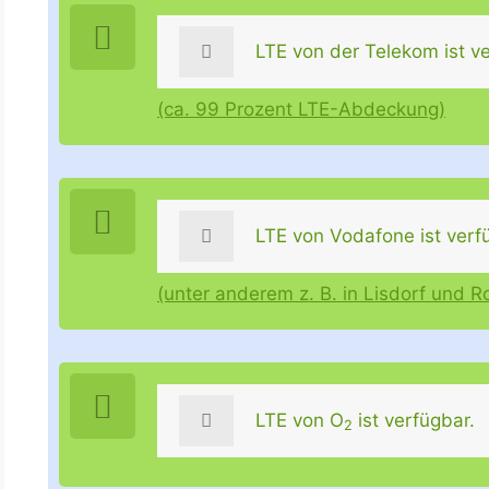
LTE von der Telekom ist ve
(ca. 99 Prozent LTE-Abdeckung)
LTE von Vodafone ist verf
(unter anderem z. B. in Lisdorf und R
LTE von O
ist verfügbar.
2