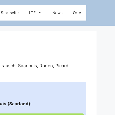
Startseite
LTE
News
Orte
nrausch
,
Saarlouis
,
Roden
,
Picard
,
s
uis (Saarland):