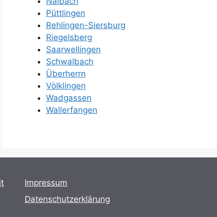
Nalbach
Püttlingen
Rehlingen-Siersburg
Riegelsberg
Saarwellingen
Schwalbach
Überherrn
Völklingen
Wadgassen
Wallerfangen
t
Impressum
Datenschutzerklärung