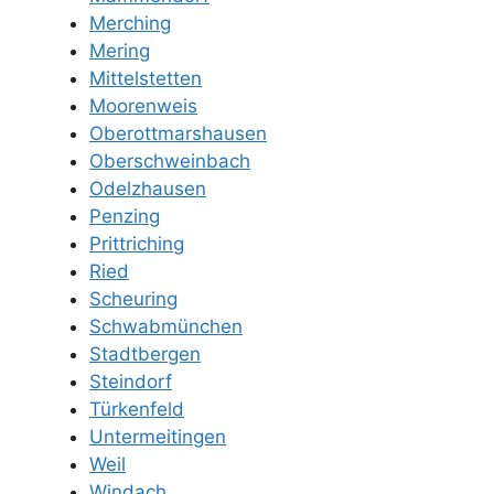
Merching
Mering
Mittelstetten
Moorenweis
Oberottmarshausen
Oberschweinbach
Odelzhausen
Penzing
Prittriching
Ried
Scheuring
Schwabmünchen
Stadtbergen
Steindorf
Türkenfeld
Untermeitingen
Weil
Windach