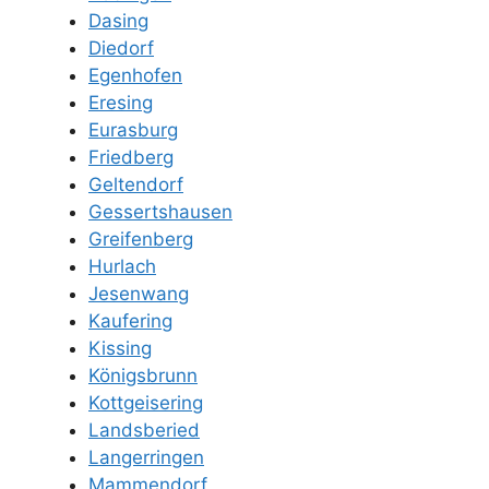
Dasing
Diedorf
Egenhofen
Eresing
Eurasburg
Friedberg
Geltendorf
Gessertshausen
Greifenberg
Hurlach
Jesenwang
Kaufering
Kissing
Königsbrunn
Kottgeisering
Landsberied
Langerringen
Mammendorf