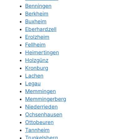
Benningen
Berkheim
Buxheim
Eberhardzell
Erolzheim
Fellheim
Heimertingen
Holzgünz
Kronburg
Lachen
Legau
Memmingen
Memmingerberg
Niederrieden
Ochsenhausen
Ottobeuren
Tannheim
Trunkelsberg