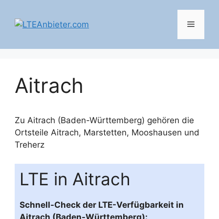
Zum
Inhalt
Menü
springen
Aitrach
Zu Aitrach (Baden-Württemberg) gehören die
Ortsteile
Aitrach
,
Marstetten
,
Mooshausen
und
Treherz
LTE in Aitrach
Schnell-Check der LTE-Verfügbarkeit in
Aitrach (Baden-Württemberg):