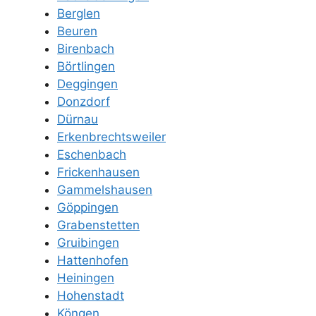
Berglen
Beuren
Birenbach
Börtlingen
Deggingen
Donzdorf
Dürnau
Erkenbrechtsweiler
Eschenbach
Frickenhausen
Gammelshausen
Göppingen
Grabenstetten
Gruibingen
Hattenhofen
Heiningen
Hohenstadt
Köngen