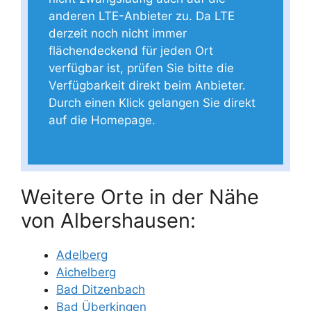
anderen LTE-Anbieter zu. Da LTE
derzeit noch nicht immer
flächendeckend für jeden Ort
verfügbar ist, prüfen Sie bitte die
Verfügbarkeit direkt beim Anbieter.
Durch einen Klick gelangen Sie direkt
auf die Homepage.
Weitere Orte in der Nähe
von Albershausen:
Adelberg
Aichelberg
Bad Ditzenbach
Bad Überkingen