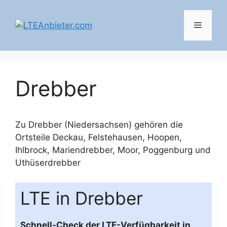
Zum
Inhalt
Menü
springen
Drebber
Zu Drebber (Niedersachsen) gehören die
Ortsteile
Deckau
,
Felstehausen
,
Hoopen
,
Ihlbrock
,
Mariendrebber
,
Moor
,
Poggenburg
und
Uthüserdrebber
LTE in Drebber
Schnell-Check der LTE-Verfügbarkeit in