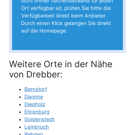
nicht immer flächendeckend für jeden
Ort verfügbar ist, prüfen Sie bitte die
Verfügbarkeit direkt beim Anbieter.
Durch einen Klick gelangen Sie direkt
auf die Homepage.
Weitere Orte in der Nähe
von Drebber:
Barnstorf
Damme
Diepholz
Ehrenburg
Goldenstedt
Lembruch
Rehden