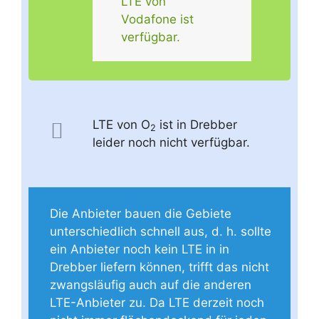
LTE von
Vodafone ist
verfügbar.
LTE von O
ist in Drebber
2
leider noch nicht verfügbar.
Die Anbieter bauen die Gebiete
unterschiedlich schnell aus, d. h. sollte
ein Anbieter noch kein LTE in in
Drebber liefern können, trifft das nicht
zwangsläufig auch auf die anderen
LTE-Anbieter zu. Da LTE derzeit noch