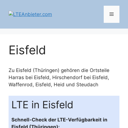
Zum
Inhalt
Menü
springen
Eisfeld
Zu Eisfeld (Thüringen) gehören die Ortsteile
Harras bei Eisfeld
,
Hirschendorf bei Eisfeld
,
Waffenrod
,
Eisfeld
,
Heid
und
Steudach
LTE in Eisfeld
Schnell-Check der LTE-Verfügbarkeit in
Eisfeld (Thüringen):