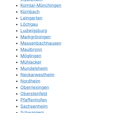
Korntal-Münchingen
Kürnbach
Leingarten
Löchgau
Ludwigsburg
Markgröningen
Massenbachhausen
Maulbronn
Möglingen
Mühlacker
Mundelsheim
Neckarwestheim
Nordheim
Oberriexingen
Oberstenfeld
Pfaffenhofen
Sachsenheim
Schwaigern