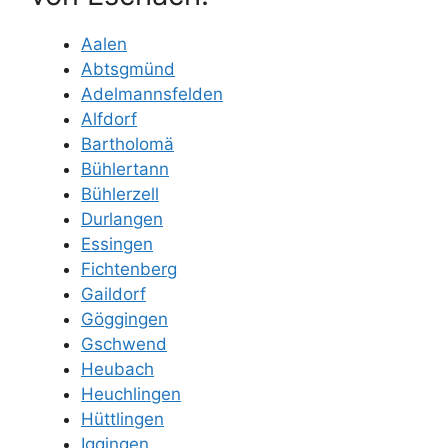
Aalen
Abtsgmünd
Adelmannsfelden
Alfdorf
Bartholomä
Bühlertann
Bühlerzell
Durlangen
Essingen
Fichtenberg
Gaildorf
Göggingen
Gschwend
Heubach
Heuchlingen
Hüttlingen
Iggingen