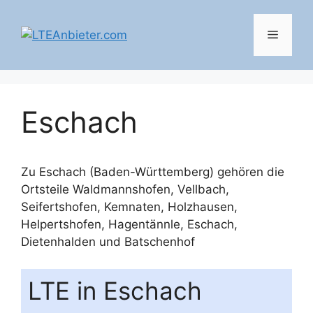
Zum
Inhalt
Menü
springen
Eschach
Zu Eschach (Baden-Württemberg) gehören die
Ortsteile
Waldmannshofen
,
Vellbach
,
Seifertshofen
,
Kemnaten
,
Holzhausen
,
Helpertshofen
,
Hagentännle
,
Eschach
,
Dietenhalden
und
Batschenhof
LTE in Eschach