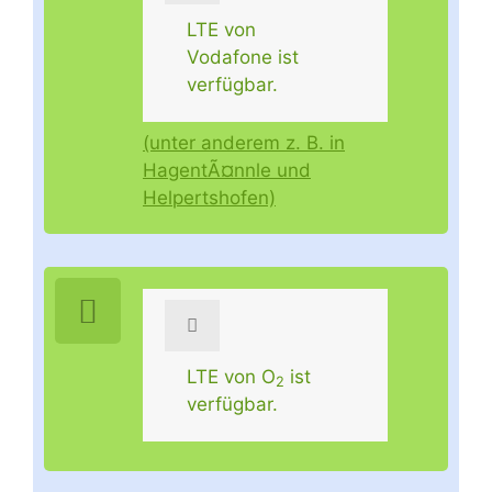
LTE von
Vodafone ist
verfügbar.
(unter anderem z. B. in
HagentÃ¤nnle und
Helpertshofen)
LTE von O
ist
2
verfügbar.