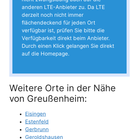
anderen LTE-Anbieter zu. Da LTE
derzeit noch nicht immer
flächendeckend für jeden Ort
verfügbar ist, prüfen Sie bitte die
Verfügbarkeit direkt beim Anbieter.
Durch einen Klick gelangen Sie direkt
auf die Homepage.
Weitere Orte in der Nähe
von Greußenheim:
Eisingen
Estenfeld
Gerbrunn
Geroldshausen