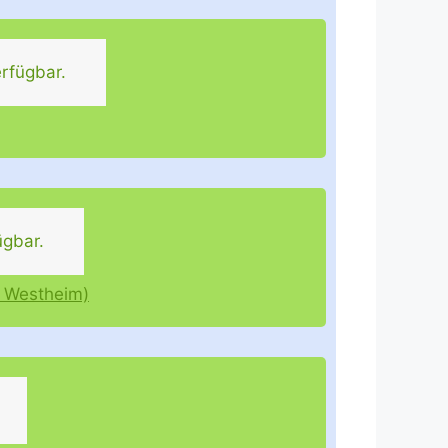
rfügbar.
ügbar.
d Westheim)