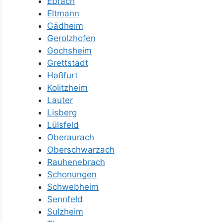
Ebrach
Eltmann
Gädheim
Gerolzhofen
Gochsheim
Grettstadt
Haßfurt
Kolitzheim
Lauter
Lisberg
Lülsfeld
Oberaurach
Oberschwarzach
Rauhenebrach
Schonungen
Schwebheim
Sennfeld
Sulzheim