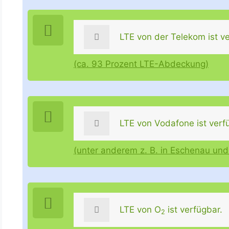
LTE von der Telekom ist ve
(ca. 93 Prozent LTE-Abdeckung)
LTE von Vodafone ist verf
(unter anderem z. B. in Eschenau un
LTE von O
ist verfügbar.
2