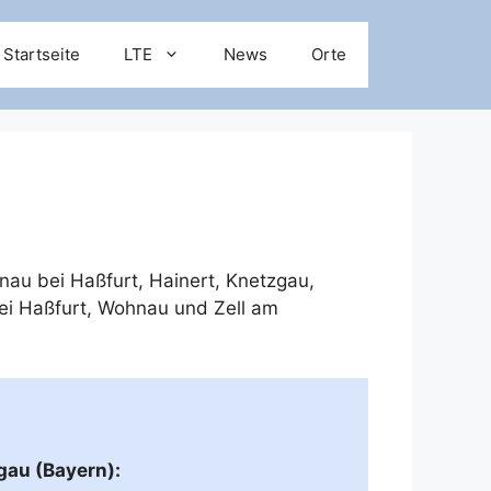
Startseite
LTE
News
Orte
nau bei Haßfurt
,
Hainert
,
Knetzgau
,
i Haßfurt
,
Wohnau
und
Zell am
gau (Bayern):