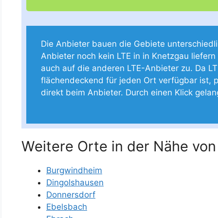
Die Anbieter bauen die Gebiete unterschiedlich
Anbieter noch kein LTE in in Knetzgau liefern
auch auf die anderen LTE-Anbieter zu. Da LT
flächendeckend für jeden Ort verfügbar ist, p
direkt beim Anbieter. Durch einen Klick gela
Weitere Orte in der Nähe von
Burgwindheim
Dingolshausen
Donnersdorf
Ebelsbach