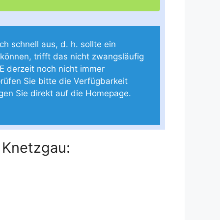
 schnell aus, d. h. sollte ein
 können, trifft das nicht zwangsläufig
E derzeit noch nicht immer
rüfen Sie bitte die Verfügbarkeit
ngen Sie direkt auf die Homepage.
 Knetzgau: