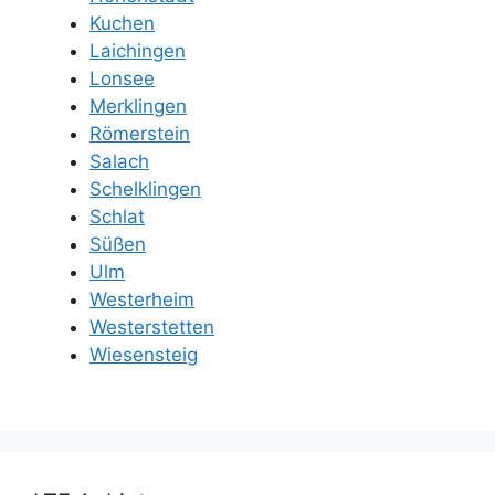
Kuchen
Laichingen
Lonsee
Merklingen
Römerstein
Salach
Schelklingen
Schlat
Süßen
Ulm
Westerheim
Westerstetten
Wiesensteig