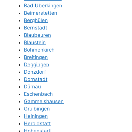
Bad Überkingen
Beimerstetten
Berghülen
Bernstadt
Blaubeuren
Blaustein
Böhmenkirch
Breitingen
Deggingen
Donzdorf
Dornstadt
Dürnau
Eschenbach
Gammelshausen
Gruibingen
Heiningen
Heroldstatt
Hohenstadt