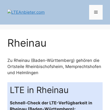
Zum
Inhalt
Menü
springen
Rheinau
Zu Rheinau (Baden-Württemberg) gehören die
Ortsteile
Rheinbischofsheim
,
Memprechtshofen
und
Helmlingen
LTE in Rheinau
Schnell-Check der LTE-Verfügbarkeit in
Rheinau (Baden-Württemberg):