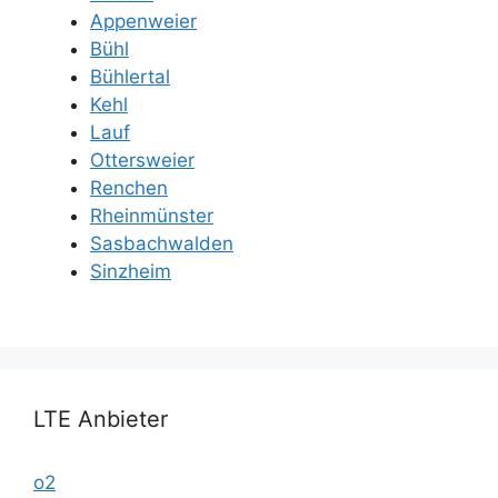
Appenweier
Bühl
Bühlertal
Kehl
Lauf
Ottersweier
Renchen
Rheinmünster
Sasbachwalden
Sinzheim
LTE Anbieter
o2