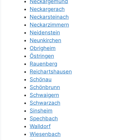
Neckargemünd
Neckargerach
Neckarsteinach
Neckarzimmern
Neidenstein
Neunkirchen
Obrigheim
Östringen
Rauenberg
Reichartshausen
Schönau
Schönbrunn
Schwaigern
Schwarzach
Sinsheim
Spechbach
Walldorf
Wiesenbach