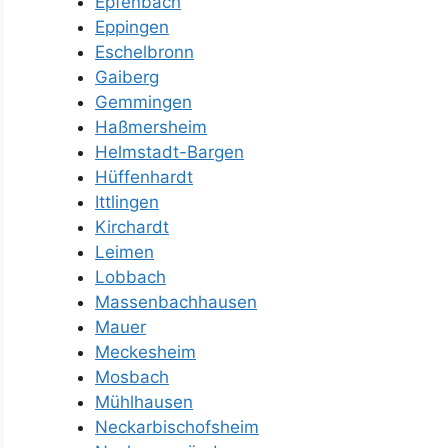
Epfenbach
Eppingen
Eschelbronn
Gaiberg
Gemmingen
Haßmersheim
Helmstadt-Bargen
Hüffenhardt
Ittlingen
Kirchardt
Leimen
Lobbach
Massenbachhausen
Mauer
Meckesheim
Mosbach
Mühlhausen
Neckarbischofsheim