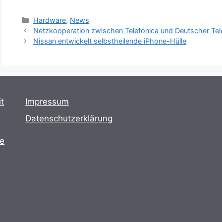
Kategorien
Hardware
,
News
Netzkooperation zwischen Telefónica und Deutscher Te
Nissan entwickelt selbstheilende iPhone-Hülle
t
Impressum
Datenschutzerklärung
te