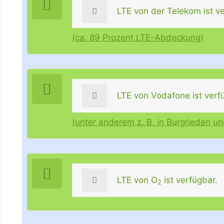
LTE von der Telekom ist ve
(ca. 89 Prozent LTE-Abdeckung)
LTE von Vodafone ist verf
(unter anderem z. B. in Burgrieden u
LTE von O
ist verfügbar.
2