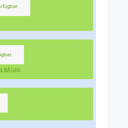
rfügbar.
ügbar.
nd BÃ¼hl)