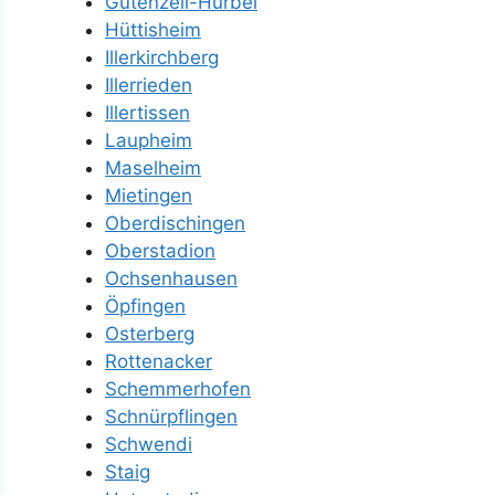
Gutenzell-Hürbel
Hüttisheim
Illerkirchberg
Illerrieden
Illertissen
Laupheim
Maselheim
Mietingen
Oberdischingen
Oberstadion
Ochsenhausen
Öpfingen
Osterberg
Rottenacker
Schemmerhofen
Schnürpflingen
Schwendi
Staig