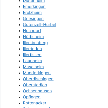
Dietenheim
Emerkingen
Erolzheim
Griesingen
Gutenzell-Hürbel
Hochdorf
Hüttisheim
Illerkirchberg
Illerrieden
Illertissen
Laupheim
Maselheim
Munderkingen
Oberdischingen
Oberstadion
Ochsenhausen
Öpfingen
Rottenacker