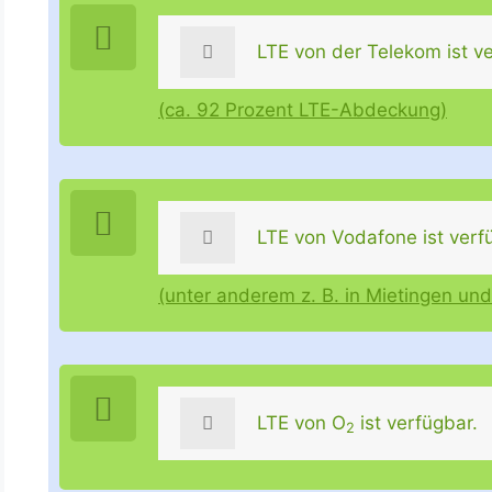
LTE von der Telekom ist ve
(ca. 92 Prozent LTE-Abdeckung)
LTE von Vodafone ist verf
(unter anderem z. B. in Mietingen un
LTE von O
ist verfügbar.
2