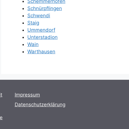
Schemmerhofen
Schnürpflingen
Schwendi
Staig
Ummendorf
Unterstadion
Wain
Warthausen
t
Impressum
Datenschutzerklärung
te