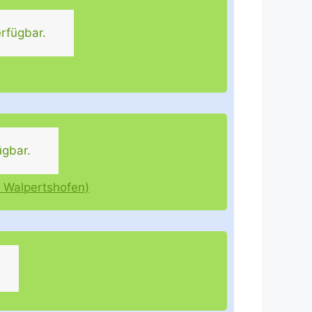
rfügbar.
ügbar.
d Walpertshofen)