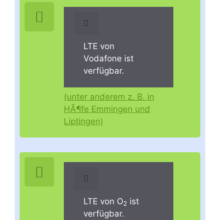
LTE von
Vodafone ist
verfügbar.
(unter anderem z. B. in
HÃ¶fe Emmingen und
Liptingen)
LTE von O
ist
2
verfügbar.