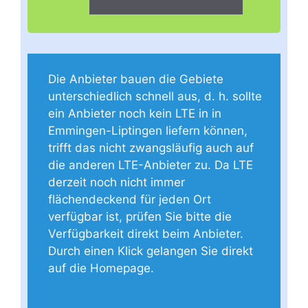
Die Anbieter bauen die Gebiete
unterschiedlich schnell aus, d. h. sollte
ein Anbieter noch kein LTE in in
Emmingen-Liptingen liefern können,
trifft das nicht zwangsläufig auch auf
die anderen LTE-Anbieter zu. Da LTE
derzeit noch nicht immer
flächendeckend für jeden Ort
verfügbar ist, prüfen Sie bitte die
Verfügbarkeit direkt beim Anbieter.
Durch einen Klick gelangen Sie direkt
auf die Homepage.