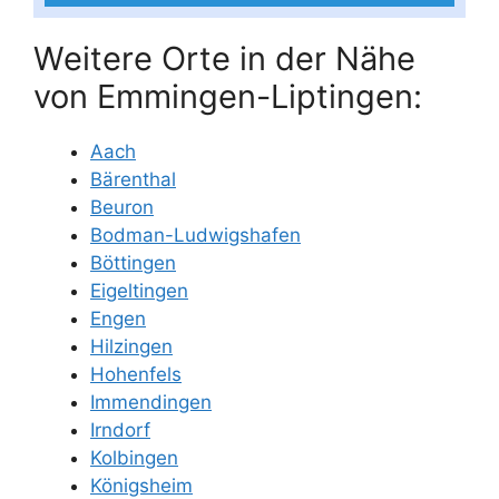
Weitere Orte in der Nähe
von Emmingen-Liptingen:
Aach
Bärenthal
Beuron
Bodman-Ludwigshafen
Böttingen
Eigeltingen
Engen
Hilzingen
Hohenfels
Immendingen
Irndorf
Kolbingen
Königsheim