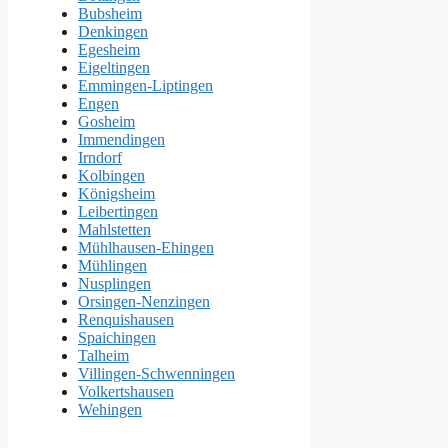
Bubsheim
Denkingen
Egesheim
Eigeltingen
Emmingen-Liptingen
Engen
Gosheim
Immendingen
Irndorf
Kolbingen
Königsheim
Leibertingen
Mahlstetten
Mühlhausen-Ehingen
Mühlingen
Nusplingen
Orsingen-Nenzingen
Renquishausen
Spaichingen
Talheim
Villingen-Schwenningen
Volkertshausen
Wehingen