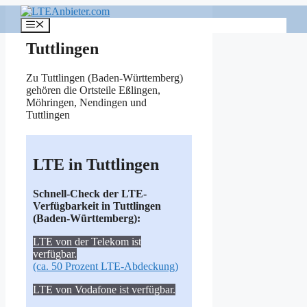
Zum
Inhalt
Menü
springen
Tuttlingen
Zu Tuttlingen (Baden-Württemberg)
gehören die Ortsteile
Eßlingen
,
Möhringen
,
Nendingen
und
Tuttlingen
LTE in Tuttlingen
Schnell-Check der LTE-
Verfügbarkeit in Tuttlingen
(Baden-Württemberg):
LTE von der Telekom ist
verfügbar.
(ca. 50 Prozent LTE-Abdeckung)
LTE von Vodafone ist verfügbar.