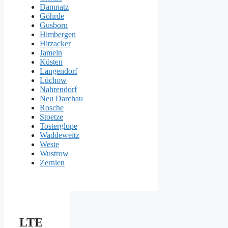
Damnatz
Göhrde
Gusborn
Himbergen
Hitzacker
Jameln
Küsten
Langendorf
Lüchow
Nahrendorf
Neu Darchau
Rosche
Stoetze
Tosterglope
Waddeweitz
Weste
Wustrow
Zernien
LTE