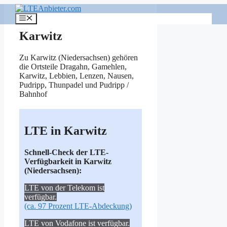
Zum
Inhalt
Menü
springen
Karwitz
Zu Karwitz (Niedersachsen) gehören
die Ortsteile
Dragahn
,
Gamehlen
,
Karwitz
,
Lebbien
,
Lenzen
,
Nausen
,
Pudripp
,
Thunpadel
und
Pudripp /
Bahnhof
LTE in Karwitz
Schnell-Check der LTE-
Verfügbarkeit in Karwitz
(Niedersachsen):
LTE von der Telekom ist
verfügbar.
(ca. 97 Prozent LTE-Abdeckung)
LTE von Vodafone ist verfügbar.