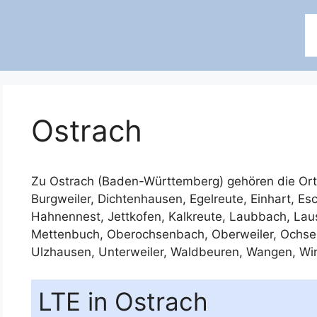
Ostrach
Zu Ostrach (Baden-Württemberg) gehören die Ort
Burgweiler
,
Dichtenhausen
,
Egelreute
,
Einhart
,
Es
Hahnennest
,
Jettkofen
,
Kalkreute
,
Laubbach
,
Lau
Mettenbuch
,
Oberochsenbach
,
Oberweiler
,
Ochse
Ulzhausen
,
Unterweiler
,
Waldbeuren
,
Wangen
,
Wi
LTE in Ostrach