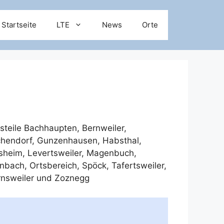
Startseite
LTE
News
Orte
steile
Bachhaupten
,
Bernweiler
,
chendorf
,
Gunzenhausen
,
Habsthal
,
sheim
,
Levertsweiler
,
Magenbuch
,
nbach
,
Ortsbereich
,
Spöck
,
Tafertsweiler
,
rnsweiler
und
Zoznegg