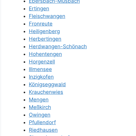
Ebersbach-Musbach
Ertingen
Fleischwangen
Fronreute
Heiligenberg
Herbertingen
Herdwangen-Schönach
Hohentengen
Horgenzell
Illmensee
Inzigkofen
Königseggwald
Krauchenwies
Mengen
Meßkirch
Owingen
Pfullendorf
Riedhausen