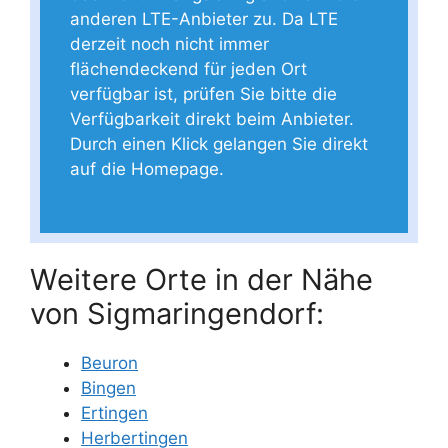
anderen LTE-Anbieter zu. Da LTE
derzeit noch nicht immer
flächendeckend für jeden Ort
verfügbar ist, prüfen Sie bitte die
Verfügbarkeit direkt beim Anbieter.
Durch einen Klick gelangen Sie direkt
auf die Homepage.
Weitere Orte in der Nähe
von Sigmaringendorf:
Beuron
Bingen
Ertingen
Herbertingen