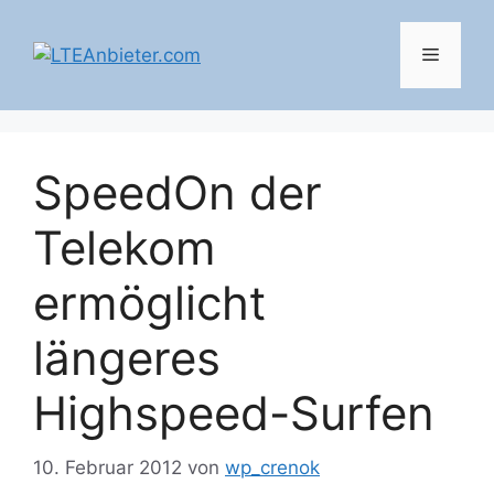
Zum
Inhalt
Menü
springen
SpeedOn der
Telekom
ermöglicht
längeres
Highspeed-Surfen
10. Februar 2012
von
wp_crenok