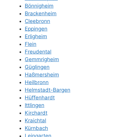
Bönnigheim
Brackenheim
Cleebronn
Eppingen
Erligheim
Flein
Freudental
Gemmrigheim
Güglingen
Haßmersheim
Heilbronn
Helmstadt-Bargen
Hüffenhardt
Ittlingen
Kirchardt
Kraichtal
Kürnbach
Leingarten