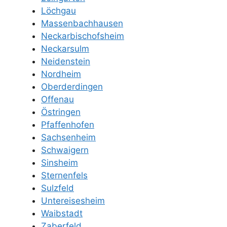
Löchgau
Massenbachhausen
Neckarbischofsheim
Neckarsulm
Neidenstein
Nordheim
Oberderdingen
Offenau
Östringen
Pfaffenhofen
Sachsenheim
Schwaigern
Sinsheim
Sternenfels
Sulzfeld
Untereisesheim
Waibstadt
Zaberfeld