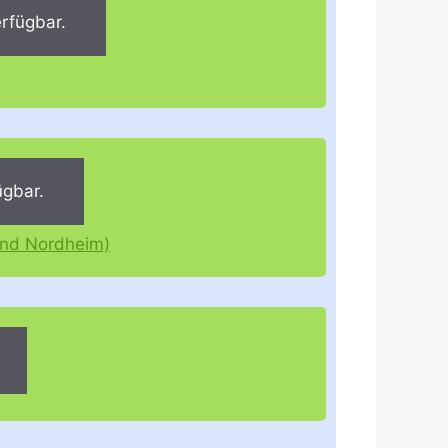
rfügbar.
ügbar.
und Nordheim)