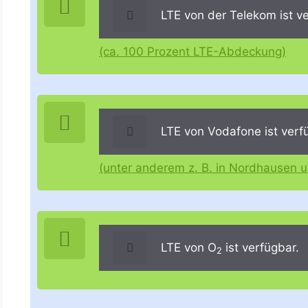
LTE von der Telekom ist ve
(ca. 100 Prozent LTE-Abdeckung)
LTE von Vodafone ist verf
(unter anderem z. B. in Nordhausen 
LTE von O
ist verfügbar.
2