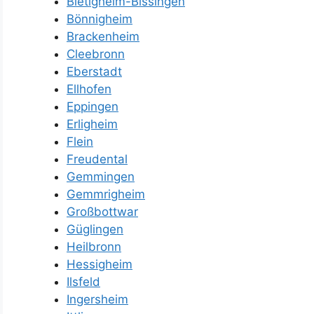
Bietigheim-Bissingen
Bönnigheim
Brackenheim
Cleebronn
Eberstadt
Ellhofen
Eppingen
Erligheim
Flein
Freudental
Gemmingen
Gemmrigheim
Großbottwar
Güglingen
Heilbronn
Hessigheim
Ilsfeld
Ingersheim