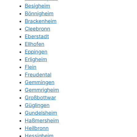
Besigheim
Bönnigheim
Brackenheim
Cleebronn
Eberstadt
Ellhofen
Eppingen
Erligheim
Flein
Freudental
Gemmingen
Gemmrigheim
Großbottwar
Güglingen
Gundelsheim
Haßmersheim
Heilbronn
Hessigheim