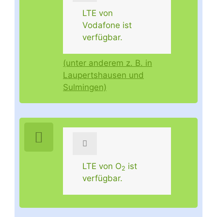
LTE von
Vodafone ist
verfügbar.
(unter anderem z. B. in
Laupertshausen und
Sulmingen)
LTE von O
ist
2
verfügbar.