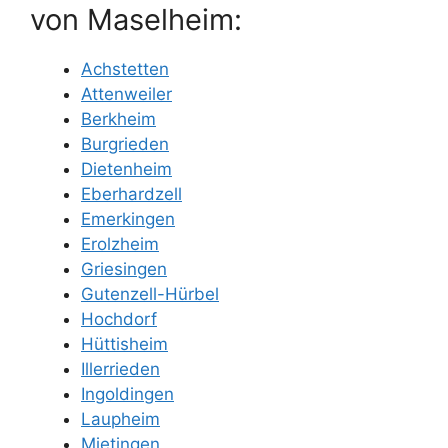
von Maselheim:
Achstetten
Attenweiler
Berkheim
Burgrieden
Dietenheim
Eberhardzell
Emerkingen
Erolzheim
Griesingen
Gutenzell-Hürbel
Hochdorf
Hüttisheim
Illerrieden
Ingoldingen
Laupheim
Mietingen