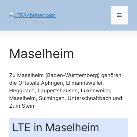
Zum
Inhalt
Menü
springen
Maselheim
Zu Maselheim (Baden-Württemberg) gehören
die Ortsteile
Äpfingen
,
Ellmannsweiler
,
Heggbach
,
Laupertshausen
,
Luxenweiler
,
Maselheim
,
Sulmingen
,
Unterschnaitbach
und
Zum Stein
LTE in Maselheim