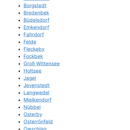
Borgstedt
Bredenbek
Büdelsdorf
Emkendorf
Fahrdorf
Felde
Fleckeby
Fockbek
Groß Wittensee
Holtsee
Jagel
Jevenstedt
Langwedel
Mielkendorf
Nübbel
Osterby
Osterrönfeld
Owschlag